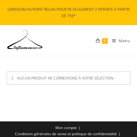
Skip
LIVRAISON EN POINT RELAIS POUR 5€ SEULEMENT // OFFERTE À PARTIR
to
DE 75€*
content
Menu
0
AUCUN PRODUIT NE CORRESPOND À VOTRE SÉLECTION.
Mon compte
Conditions générales de vente et politique de confidentialité